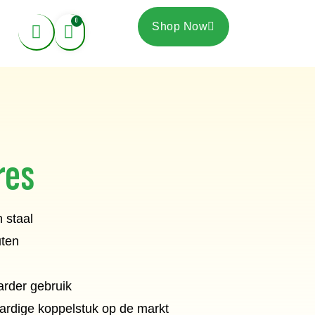
Winkelwagen
0
Shop Now
res
 staal
ten
arder gebruik
rdige koppelstuk op de markt