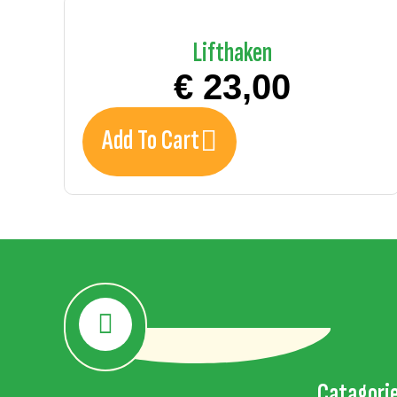
Lifthaken
€
23,00
Add To Cart
Catagori